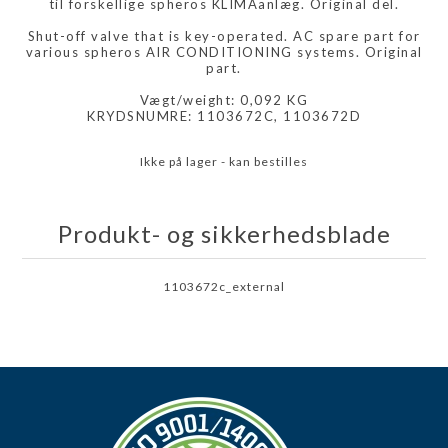
til forskellige spheros KLIMAanlæg. Original del.
Shut-off valve that is key-operated. AC spare part for
various spheros AIR CONDITIONING systems. Original
part.
Vægt/weight: 0,092 KG
KRYDSNUMRE: 1103672C, 1103672D
Ikke på lager - kan bestilles
Produkt- og sikkerhedsblade
1103672c_external