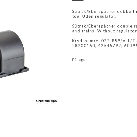
Sütrak/Eberspächer dobbelt r
tog. Uden regulator.
Sütrak/Eberspächer double ra
and trains. Without regulator
Krydsnumre: 022-B59/VLL/T
28200150, 42545792, 6019
På lager