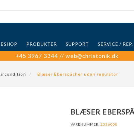
BSHOP
PRODUKTER
SUPPORT
SERVICE / REP.
+45 3967 3344 // web@christonik.dk
ircondition
/
Blæser Eberspächer uden regulator
BLÆSER EBERSP
VARENUMMER:
2536008