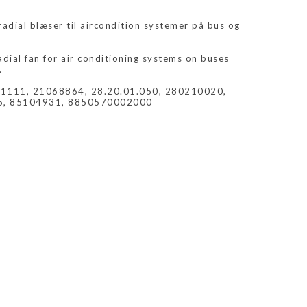
adial blæser til aircondition systemer på bus og
dial fan for air conditioning systems on buses
.
-1111, 21068864, 28.20.01.050, 280210020,
5, 85104931, 8850570002000