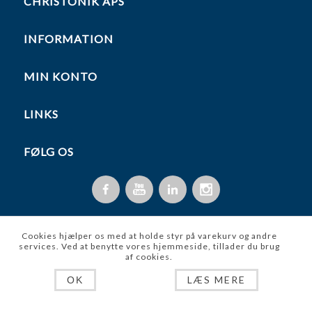
CHRISTONIK APS
INFORMATION
MIN KONTO
LINKS
FØLG OS
Cookies hjælper os med at holde styr på varekurv og andre
services. Ved at benytte vores hjemmeside, tillader du brug
Copyright © 2026 Christonik ApS. Alle rettigheder forbeholdt.
af cookies.
Powered by
nopCommerce
LÆS MERE
OK