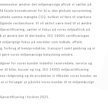
 vi mennesker ændrer det miljømæssige aftryk vi sætter på
t få fatale konsekvenser for bl.a. den globale opvarmning,
 udlede samme mængde CO2, hvilket vil føre til stærkere
igende verdenshave. Vi vil aktivt være med til at ændre
jøcertificering, sætter vi fokus på vores miljøaftryk på
å at ændre det til det bedre. ISO 14001 certificeringen
t miljørigtigt fokus på områder som indkøb, affald,
g, forbrug af kemiprodukter, transport samt genbrug og vi
 at gøre vores miljømæssige belastning mindre.
ådgiver for vores kunder indenfor reservedele, service og
er til biler, busser og tog. ISO 14001 miljøcertificering
nne rådgivning og de produkter vi tilbyder vores kunder, en
at vi forsøger at påvirke vores kunder til et miljømæssigt
iljøcertificering i foråret 2021.