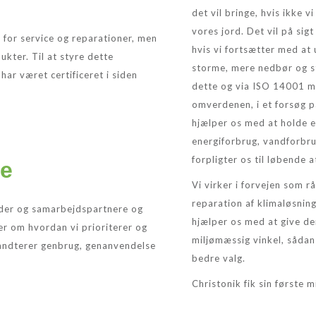
det vil bringe, hvis ikke
vores jord. Det vil på sig
 for service og reparationer, men
hvis vi fortsætter med at
kter. Til at styre dette
storme, mere nedbør og st
ar været certificeret i siden
dette og via ISO 14001 mil
omverdenen, i et forsøg p
hjælper os med at holde e
energiforbrug, vandforbru
forpligter os til løbende
de
Vi virker i forvejen som r
reparation af klimaløsning
nder og samarbejdspartnere og
hjælper os med at give de
ler om hvordan vi prioriterer og
miljømæssig vinkel, sådan 
håndterer genbrug, genanvendelse
bedre valg.
Christonik fik sin første m