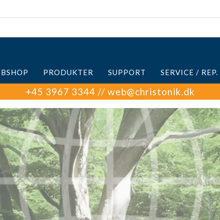
BSHOP
PRODUKTER
SUPPORT
SERVICE / REP.
+45 3967 3344 // web@christonik.dk