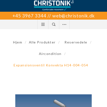
+45 3967 3344 // web@christonik.dk
Hjem
/
Alle Produkter
/
Reservedele
/
Aircondition
/
Expansionsventil Konvekta H14-004-054