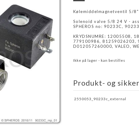
Kølemiddelmagnetventil 5/8"
Solenoid valve 5/8 24 V - as
SPHEROS no: 90233C, 9023
KRYDSNUMRE: 12005508, 18
779100986, 81259026203, 
D012057260000, VALEO, W
Ikke på lager - kan bestilles
Produkt- og sikke
2550053_90233c_external