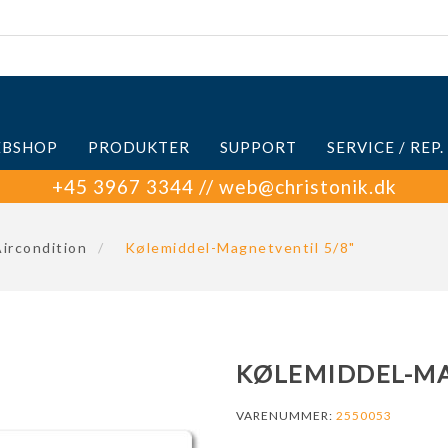
BSHOP
PRODUKTER
SUPPORT
SERVICE / REP.
+45 3967 3344 // web@christonik.dk
ircondition
/
Kølemiddel-Magnetventil 5/8"
KØLEMIDDEL-MA
VARENUMMER:
2550053