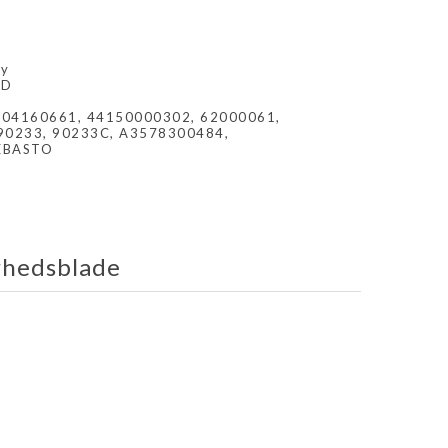
sy
3D
04160661, 44150000302, 62000061,
90233, 90233C, A3578300484,
EBASTO
rhedsblade