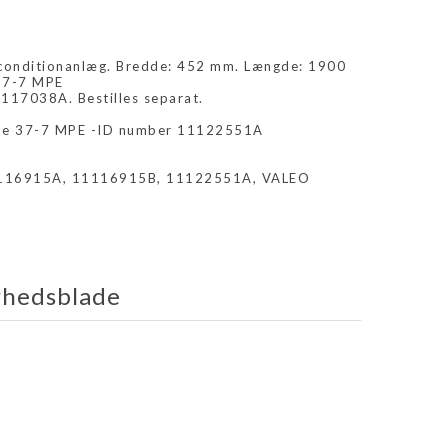
rconditionanlæg. Bredde: 452 mm. Længde: 1900
37-7 MPE
117038A. Bestilles separat.
ne 37-7 MPE -ID number 11122551A
1116915A, 11116915B, 11122551A, VALEO
rhedsblade