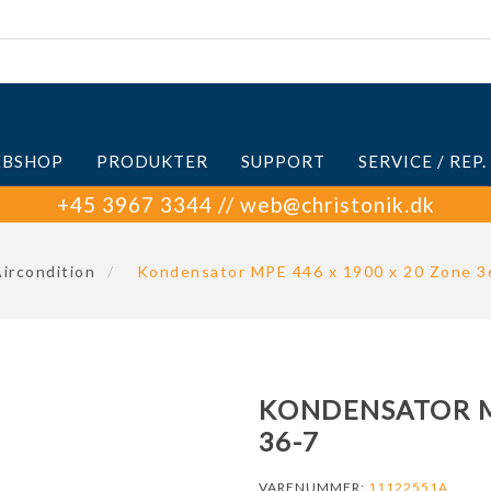
BSHOP
PRODUKTER
SUPPORT
SERVICE / REP.
+45 3967 3344 // web@christonik.dk
ircondition
/
Kondensator MPE 446 x 1900 x 20 Zone 3
KONDENSATOR MP
36-7
VARENUMMER:
11122551A