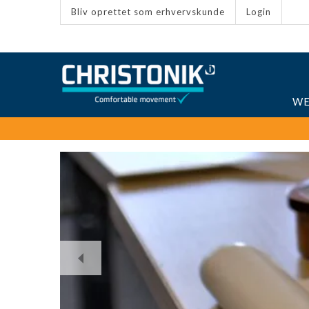
Bliv oprettet som erhvervskunde
Login
WE