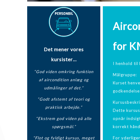
Airco
for K
Det mener vores
kursister…
I henhold ti
“God viden omkring funktion
Målgruppe:
af aircondition anlæg og
Kurset henve
udmålinger af det.”
godkendelse
“Godt afstemt af teori og
Kursusbeskri
praktisk arbejde.”
Dette kursus
“Ekstrem god viden på alle
opnår indsig
spørgsmål.”
korrekt hånd
“Flot og fyldigt kursus, meget
For yderlige