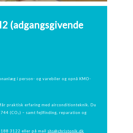
 M2 (adgangsgivende
tionanlæg i person- og varebiler og opnå KMO-
får praktisk erfaring med airconditionteknik. Du
744 (CO₂) – samt fejlfinding, reparation og
5188 3122 eller på mail
shs@christonik.dk