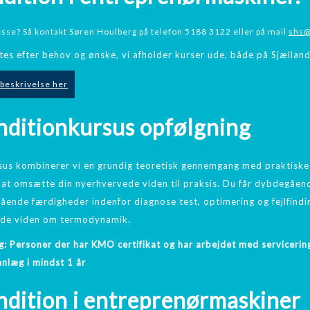
esse? Så kontakt Søren Houlberg på telefon 5188 3122 eller på mail
shs@
tes efter behov og ønske, vi afholder kurser ude, både på Sjælland
beskrivelse her
nditionkursus opfølgning
sus kombinerer vi en grundig teoretisk gennemgang med praktiske
 at omsætte din nyerhvervede viden til praksis. Du får dybdegåen
ende færdigheder indenfor diagnose test, optimering og fejlfindi
de viden om termodynamik.
: Personer der har KMO certifikat og har arbejdet med servicering
anlæg i mindst 1 år
ndition i entreprenørmaskiner