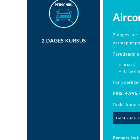
Airco
2 dages kurs
2 DAGES KURSUS
varmepumper 
Forudsætning
KMO/F-G
Erfarin
For yderlige
PRIS: 4.995,
Ekskl. kursu
Hent kursus
Bemærk betin