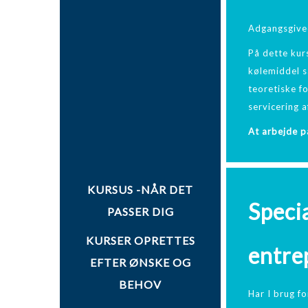
Adgangsgived
På dette kur
kølemiddel s
teoretiske f
servicering 
At arbejde p
KURSUS -NÅR DET
Specia
PASSER DIG
KURSER OPRETTES
entre
EFTER ØNSKE OG
BEHOV
Har I brug fo