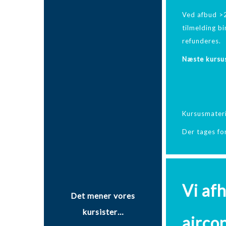
Ved afbud >2
tilmelding bi
refunderes.
Næste kursus
Kursusmateri
Der tages for
Vi af
Det mener vores
kursister…
airco