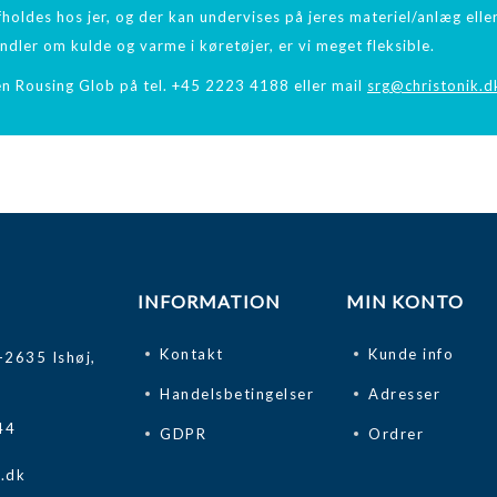
holdes hos jer, og der kan undervises på jeres materiel/anlæg eller 
ndler om kulde og varme i køretøjer, er vi meget fleksible.
n Rousing Glob på tel. +45 2223 4188 eller mail
srg@christonik.d
INFORMATION
MIN KONTO
Kontakt
Kunde info
-2635 Ishøj,
Handelsbetingelser
Adresser
44
GDPR
Ordrer
k.dk