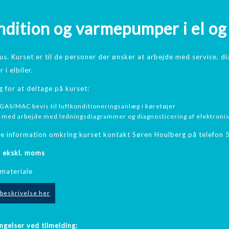
ndition og varmepumper i el og 
us. Kurset er til de personer der ønsker at arbejde med service, d
i elbiler.
 for at deltage på kurset:
AS/MAC bevis til luftkonditioneringsanlæg i køretøjer
g med arbejde med ledningsdiagrammer og diagnosticering af elektronis
re information omkring kurset kontakt Søren Houlberg på telefon 
- ekskl. moms
smateriale
beskrivelse her
gelser ved tilmelding: