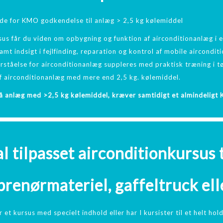
e for KMO godkendelse til anlæg > 2,5 kg kølemiddel
sus får du viden om opbygning og funktion af airconditionanlæg i
amt indsigt i fejlfinding, reparation og kontrol af mobile aircond
orståelse for airconditionanlæg suppleres med praktisk træning i t
af airconditionanlæg med mere end 2,5 kg. kølemiddel.
å anlæg med >2,5 kg kølemiddel, kræver samtidigt et almindeligt
l tilpasset airconditionkursus ti
prenørmateriel, gaffeltruck ell
r et kursus med specielt indhold eller har I kursister til et helt hold,