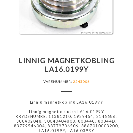
LINNIG MAGNETKOBLING
LA16.0199Y
VARENUMMER:
2545006
Linnig magnetkobling LA16.0199Y
Linnig magnetic clutch LA16.0199Y
KRYDSNUMRE: 11381210, 1929454, 2146686,
300402048, 30040404800, 80344C, 80344D,
83779546004, 83779706506, 8867010003200,
LA16.0199Y, LA16.0393Y