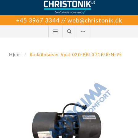
+45 3967 3344 // web@christonik.dk
Hjem
/
Radailblæser Spal 020-BBL371P/R/N-95