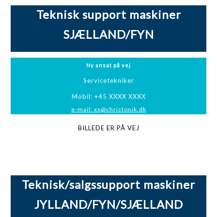
Teknisk support maskiner
SJÆLLAND/FYN
Ny ansat på vej
Servicetekniker
Mobil: +45 XXXX XXXX
e-mail: xx@christonik.dk
BILLEDE ER PÅ VEJ
Teknisk/salgssupport maskiner
JYLLAND/FYN/SJÆLLAND