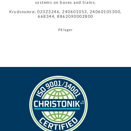
systems on buses and trains.
Krydsnumre: 023Z3246, 240601053, 24060105300,
668344, 8862090002800
På lager