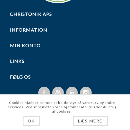
CHRISTONIK APS
INFORMATION
MIN KONTO
LINKS
FØLG OS
Cookies hjælper os med at holde styr på varekurv og andre
services. Ved at benytte vores hjemmeside, tillader du brug
af cookies.
Copyright © 2026 Christonik ApS. Alle rettigheder forbeholdt.
LÆS MERE
OK
Powered by
nopCommerce