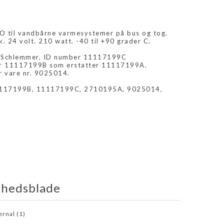
til vandbårne varmesystemer på bus og tog.
. 24 volt. 210 watt. -40 til +90 grader C.
2 Schlemmer, ID number 11117199C
er 11117199B som erstatter 11117199A.
r vare nr. 9025014.
1117199B, 11117199C, 2710195A, 9025014,
rhedsblade
rnal (1)