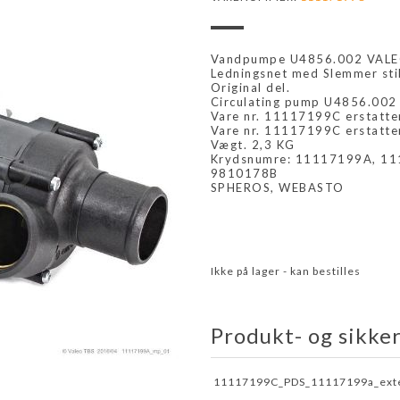
Vandpumpe U4856.002 VALEO 
Ledningsnet med Slemmer stik
Original del.
Circulating pump U4856.00
Vare nr. 11117199C erstatt
Vare nr. 11117199C erstatte
Vægt. 2,3 KG
Krydsnumre: 11117199A, 1
9810178B
SPHEROS, WEBASTO
Ikke på lager - kan bestilles
Produkt- og sikke
11117199C_PDS_11117199a_exte