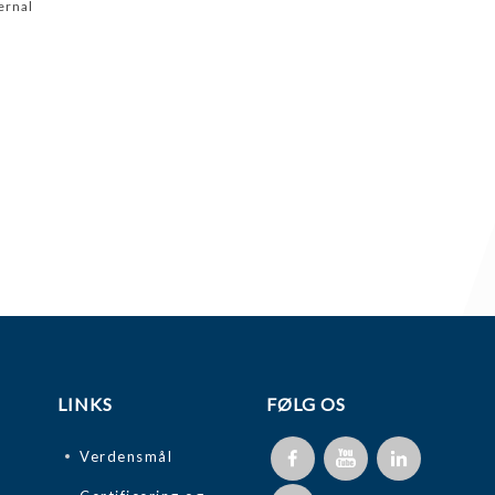
rnal
LINKS
FØLG OS
Verdensmål