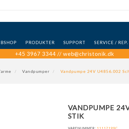
BSHOP
PRODUKTER
SUPPORT
SERVICE / REP.
+45 3967 3344 // web@christonik.dk
Varme
/
Vandpumper
/
Vandpumpe 24V U4856.002 Sch
VANDPUMPE 24V
STIK
VARENUMMER:
11117199C